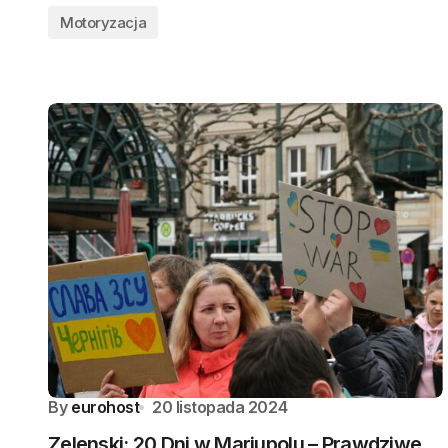
Motoryzacja
By
eurohost
20 listopada 2024
Zelenski: 20 Dni w Mariupolu – Prawdziwe