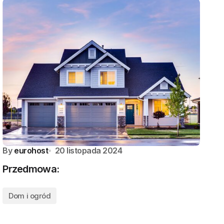
By
eurohost
20 listopada 2024
Przedmowa:
Dom i ogród