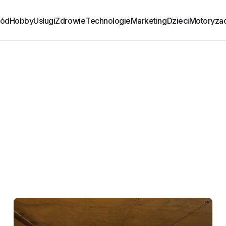
ród
Hobby
Usługi
Zdrowie
Technologie
Marketing
Dzieci
Motoryzac