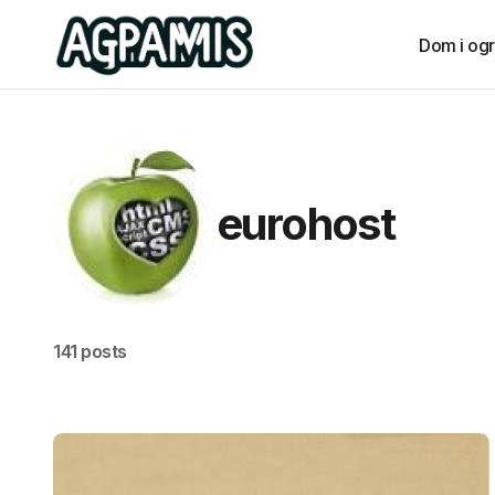
Dom i og
eurohost
141 posts