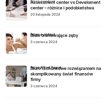
przez eurohost
Assessment center vs Develoment
center – różnice i podobieństwa
20 listopada 2024
przez eurohost
Białe olśniewające zęby
3 czerwca 2024
przez Alfred Pasiak
Biuro rachunkowe rozwiązaniem na
skomplikowany świat finansów
firmy
3 czerwca 2024