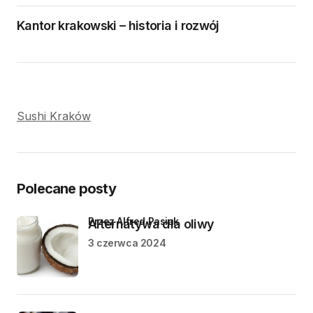
Kantor krakowski – historia i rozwój
Sushi Kraków
Polecane posty
przez Alfred Pasiak
Alternatywa dla oliwy
3 czerwca 2024