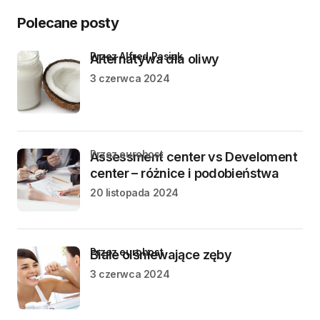
Polecane posty
przez Alfred Pasiak
Alternatywa dla oliwy
3 czerwca 2024
przez eurohost
Assessment center vs Develoment
center – różnice i podobieństwa
20 listopada 2024
przez eurohost
Białe olśniewające zęby
3 czerwca 2024