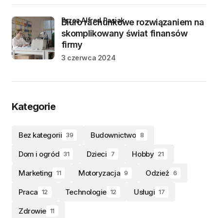
przez Alfred Pasiak
Biuro rachunkowe rozwiązaniem na
skomplikowany świat finansów
firmy
3 czerwca 2024
Kategorie
Bez kategorii
Budownictwo
39
8
Dom i ogród
Dzieci
Hobby
31
7
21
Marketing
Motoryzacja
Odzież
11
9
6
Praca
Technologie
Usługi
12
12
17
Zdrowie
11