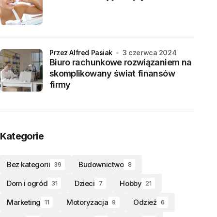
przez Alfred Pasiak
3 czerwca 2024
Biuro rachunkowe rozwiązaniem na
skomplikowany świat finansów
firmy
Kategorie
Bez kategorii
Budownictwo
39
8
Dom i ogród
Dzieci
Hobby
31
7
21
Marketing
Motoryzacja
Odzież
11
9
6