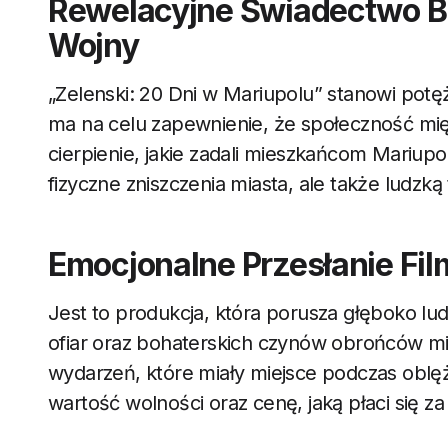
Rewelacyjne Świadectwo Br
Wojny
„Zelenski: 20 Dni w Mariupolu” stanowi potę
ma na celu zapewnienie, że społeczność mi
cierpienie, jakie zadali mieszkańcom Mariupol
fizyczne zniszczenia miasta, ale także ludzk
Emocjonalne Przesłanie Fi
Jest to produkcja, która porusza głęboko lu
ofiar oraz bohaterskich czynów obrońców m
wydarzeń, które miały miejsce podczas oblęż
wartość wolności oraz cenę, jaką płaci się za