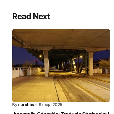
Read Next
By
eurohost
9 maja 2025