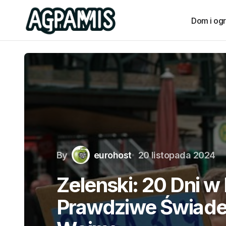
Dom i og
By
eurohost
20 listopada 2024
Zelenski: 20 Dni w
Prawdziwe Świad