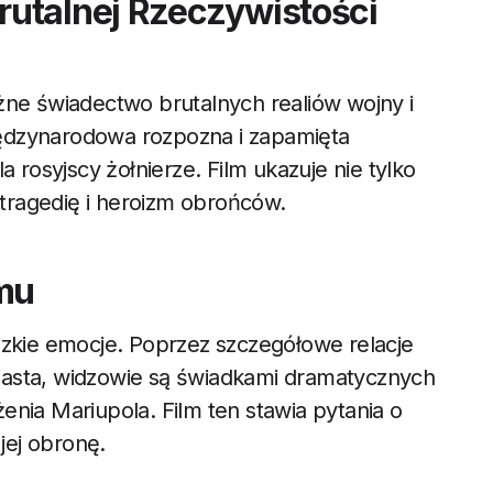
utalnej Rzeczywistości
żne świadectwo brutalnych realiów wojny i
ędzynarodowa rozpozna i zapamięta
a rosyjscy żołnierze. Film ukazuje nie tylko
ą tragedię i heroizm obrońców.
lmu
dzkie emocje. Poprzez szczegółowe relacje
iasta, widzowie są świadkami dramatycznych
enia Mariupola. Film ten stawia pytania o
 jej obronę.