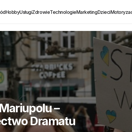
ród
Hobby
Usługi
Zdrowie
Technologie
Marketing
Dzieci
Motoryzac
 Mariupolu –
ectwo Dramatu