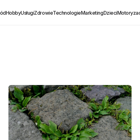
ród
Hobby
Usługi
Zdrowie
Technologie
Marketing
Dzieci
Motoryzac