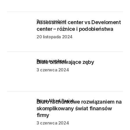
przez eurohost
Assessment center vs Develoment
center – różnice i podobieństwa
20 listopada 2024
przez eurohost
Białe olśniewające zęby
3 czerwca 2024
przez Alfred Pasiak
Biuro rachunkowe rozwiązaniem na
skomplikowany świat finansów
firmy
3 czerwca 2024