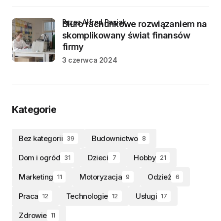
przez Alfred Pasiak
Biuro rachunkowe rozwiązaniem na
skomplikowany świat finansów
firmy
3 czerwca 2024
Kategorie
Bez kategorii
Budownictwo
39
8
Dom i ogród
Dzieci
Hobby
31
7
21
Marketing
Motoryzacja
Odzież
11
9
6
Praca
Technologie
Usługi
12
12
17
Zdrowie
11