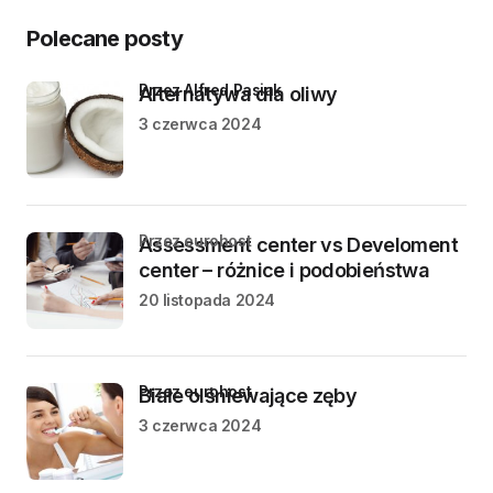
Polecane posty
przez Alfred Pasiak
Alternatywa dla oliwy
3 czerwca 2024
przez eurohost
Assessment center vs Develoment
center – różnice i podobieństwa
20 listopada 2024
przez eurohost
Białe olśniewające zęby
3 czerwca 2024