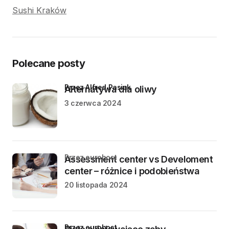
Sushi Kraków
Polecane posty
przez Alfred Pasiak
Alternatywa dla oliwy
3 czerwca 2024
przez eurohost
Assessment center vs Develoment
center – różnice i podobieństwa
20 listopada 2024
przez eurohost