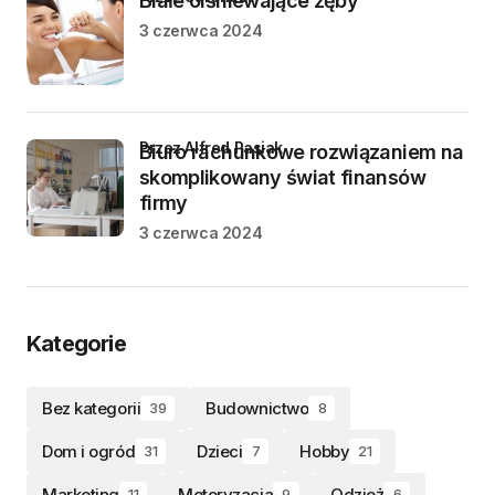
Białe olśniewające zęby
3 czerwca 2024
przez Alfred Pasiak
Biuro rachunkowe rozwiązaniem na
skomplikowany świat finansów
firmy
3 czerwca 2024
Kategorie
Bez kategorii
Budownictwo
39
8
Dom i ogród
Dzieci
Hobby
31
7
21
Marketing
Motoryzacja
Odzież
11
9
6