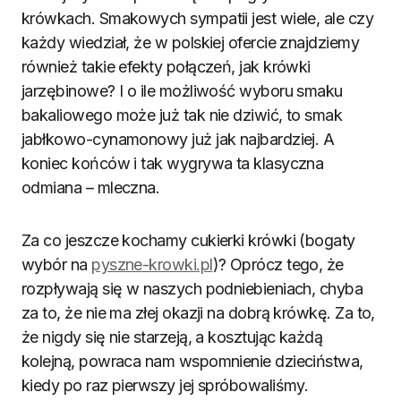
krówkach. Smakowych sympatii jest wiele, ale czy
każdy wiedział, że w polskiej ofercie znajdziemy
również takie efekty połączeń, jak krówki
jarzębinowe? I o ile możliwość wyboru smaku
bakaliowego może już tak nie dziwić, to smak
jabłkowo-cynamonowy już jak najbardziej. A
koniec końców i tak wygrywa ta klasyczna
odmiana – mleczna.
Za co jeszcze kochamy cukierki krówki (bogaty
wybór na
pyszne-krowki.pl
)? Oprócz tego, że
rozpływają się w naszych podniebieniach, chyba
za to, że nie ma złej okazji na dobrą krówkę. Za to,
że nigdy się nie starzeją, a kosztując każdą
kolejną, powraca nam wspomnienie dzieciństwa,
kiedy po raz pierwszy jej spróbowaliśmy.