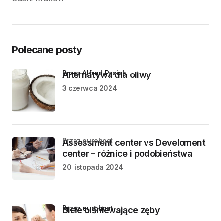
Polecane posty
przez Alfred Pasiak
Alternatywa dla oliwy
3 czerwca 2024
przez eurohost
Assessment center vs Develoment
center – różnice i podobieństwa
20 listopada 2024
przez eurohost
Białe olśniewające zęby