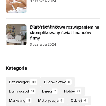
3 czerwca 2024
przez Alfred Pasiak
Biuro rachunkowe rozwiązaniem na
skomplikowany świat finansów
firmy
3 czerwca 2024
Kategorie
Bez kategorii
Budownictwo
39
8
Dom i ogród
Dzieci
Hobby
31
7
21
Marketing
Motoryzacja
Odzież
11
9
6