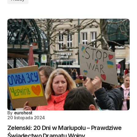
By
eurohost
20 listopada 2024
Zelenski: 20 Dni w Mariupolu – Prawdziwe
Świadectwo Dramatu Wojny