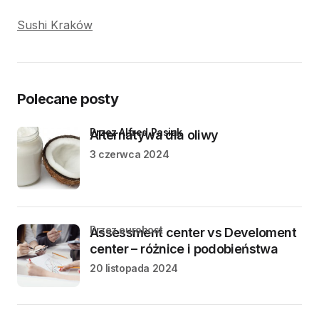
Sushi Kraków
Polecane posty
przez Alfred Pasiak
Alternatywa dla oliwy
3 czerwca 2024
przez eurohost
Assessment center vs Develoment
center – różnice i podobieństwa
20 listopada 2024