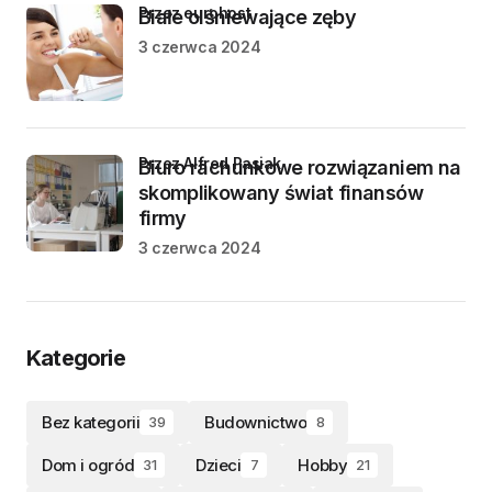
przez eurohost
Białe olśniewające zęby
3 czerwca 2024
przez Alfred Pasiak
Biuro rachunkowe rozwiązaniem na
skomplikowany świat finansów
firmy
3 czerwca 2024
Kategorie
Bez kategorii
Budownictwo
39
8
Dom i ogród
Dzieci
Hobby
31
7
21