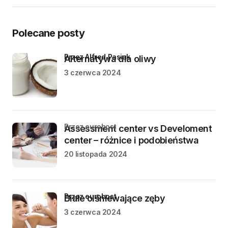
Polecane posty
przez Alfred Pasiak
Alternatywa dla oliwy
3 czerwca 2024
przez eurohost
Assessment center vs Develoment
center – różnice i podobieństwa
20 listopada 2024
przez eurohost
Białe olśniewające zęby
3 czerwca 2024