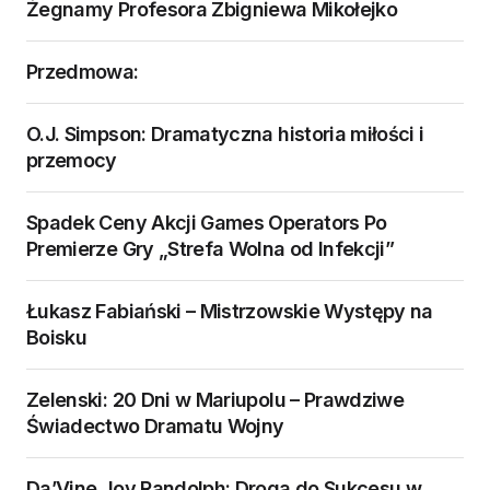
Żegnamy Profesora Zbigniewa Mikołejko
Przedmowa:
O.J. Simpson: Dramatyczna historia miłości i
przemocy
Spadek Ceny Akcji Games Operators Po
Premierze Gry „Strefa Wolna od Infekcji”
Łukasz Fabiański – Mistrzowskie Występy na
Boisku
Zelenski: 20 Dni w Mariupolu – Prawdziwe
Świadectwo Dramatu Wojny
Da’Vine Joy Randolph: Droga do Sukcesu w