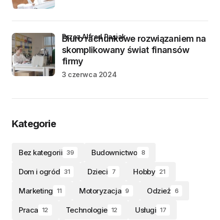
przez Alfred Pasiak
Biuro rachunkowe rozwiązaniem na
skomplikowany świat finansów
firmy
3 czerwca 2024
Kategorie
Bez kategorii
Budownictwo
39
8
Dom i ogród
Dzieci
Hobby
31
7
21
Marketing
Motoryzacja
Odzież
11
9
6
Praca
Technologie
Usługi
12
12
17