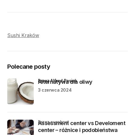
Sushi Kraków
Polecane posty
przez Alfred Pasiak
Alternatywa dla oliwy
3 czerwca 2024
przez eurohost
Assessment center vs Develoment
center – różnice i podobieństwa