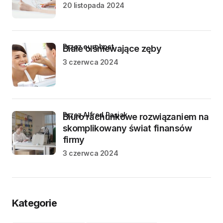
20 listopada 2024
przez eurohost
Białe olśniewające zęby
3 czerwca 2024
przez Alfred Pasiak
Biuro rachunkowe rozwiązaniem na
skomplikowany świat finansów
firmy
3 czerwca 2024
Kategorie