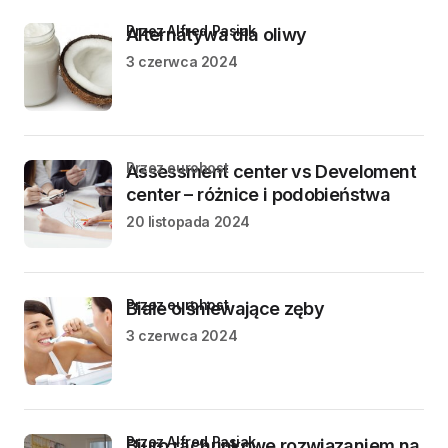
przez Alfred Pasiak
Alternatywa dla oliwy
3 czerwca 2024
przez eurohost
Assessment center vs Develoment
center – różnice i podobieństwa
20 listopada 2024
przez eurohost
Białe olśniewające zęby
3 czerwca 2024
przez Alfred Pasiak
Biuro rachunkowe rozwiązaniem na